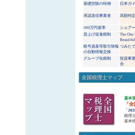
基礎控除の特例
日本ガ
承認送信事業者
高額特
300万円基準
シェア
賃上げ促進税制
The One
Beautiful
暗号資産等取引情報
つみた
の自動情報交換
グループ化税制
投資事
合
全国税理士マップ
基本
「全
「
20
税理
基本