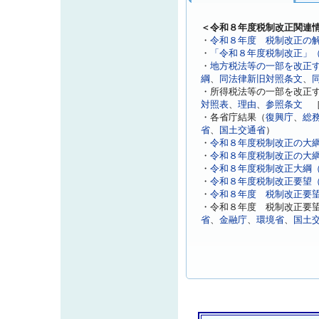
＜令和８年度税制改正関連
・
令和８年度 税制改正の
・
「令和８年度税制改正」
・
地方税法等の一部を改正す
綱
、
同法律新旧対照条文
、
・所得税法等の一部を改正す
対照表
、
理由
、
参照条文
［
・各省庁結果（
復興庁
、
総
省
、
国土交通省
）
・
令和８年度税制改正の大
・
令和８年度税制改正の大
・
令和８年度税制改正大綱（
・
令和８年度税制改正要望
・
令和８年度 税制改正要
・令和８年度 税制改正要
省
、
金融庁
、
環境省
、
国土