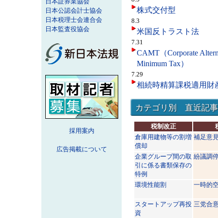
日本証券業協会
株式交付型
日本公認会計士協会
日本税理士会連合会
8
.3
日本監査役協会
米国反トラスト法
7.31
CAMT（Corporate Altern
Minimum Tax）
7.29
相続時精算課税適用財
カテゴリ別 直近記事
税制改正
採用案内
倉庫用建物等の割増
補足意
償却
広告掲載について
企業グループ間の取
紛議調
引に係る書類保存の
特例
環境性能割
一時的
スタートアップ再投
三党合
資