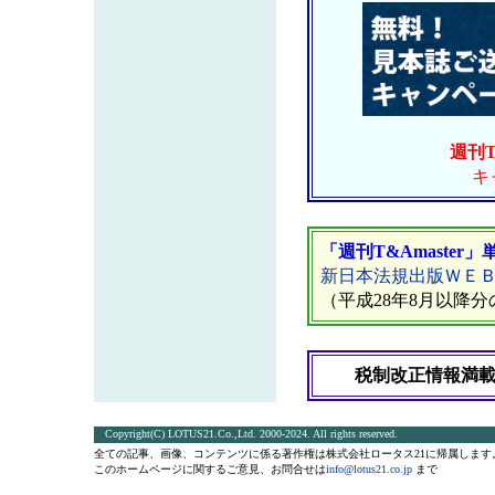
週刊T
キ
「週刊T&Amaste
新日本法規出版ＷＥ
（平成28年8月以降
税制改正情報満載！
Copyright(C) LOTUS21.Co.,Ltd. 2000-2024. All rights reserved.
全ての記事、画像、コンテンツに係る著作権は株式会社ロータス21に帰属しま
このホームページに関するご意見、お問合せは
info@lotus21.co.jp
まで