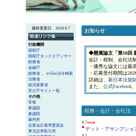
最終更新日 2026.8.7
お知らせ
行政機関
国税庁
◆懸賞論文「第16回
国税庁タックスアンサー
会計・税制、会社法
財務省
・優秀な論文には最高
金融庁
・応募受付期間は202
総務省
、
e-Gov法令検索
法務省
詳細は、
新日本法規
経済産業省
また、
公式Facebook
官公庁サイト一覧
その他
官報
衆議院
税務・会計・会社法 
参議院
裁判所
8
.7
企業会計基準委員会
デット・アサンプショ
東京証券取引所
8
.5