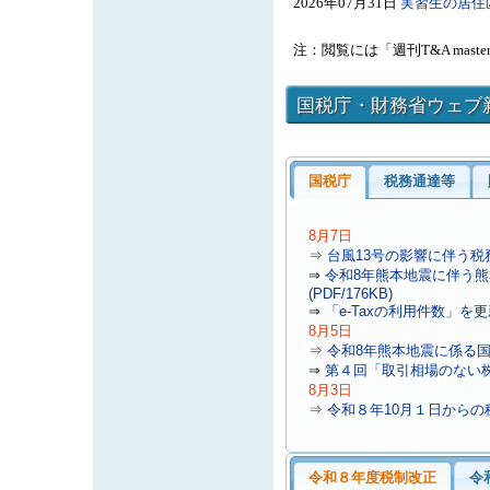
2026年07月31日
実習生の居住区
注：閲覧には「週刊T&A ma
国税庁・財務省ウェブ
国税庁
税務通達等
8
月7日
⇒
台風13号の影響に伴う税務
⇒
令和8年熊本地震に伴う熊
(PDF/176KB)
⇒
「e-Taxの利用件数」を
8
月5日
⇒
令和8年熊本地震に係る国税
⇒
第４回「取引相場のない
8
月3日
⇒
令和８年10月１日から
令和８年度税制改正
令