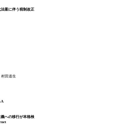
化法案に伴う税制改正
 村田道生
A
主義への移行が本格検
net