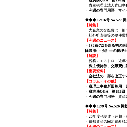
・
税実務Q&A 第196
青空税理士法人青山事
・
今週の専門用語
マイホ
◆◆◆
12/16号 No.52
【特集】
・大企業の交際費は一
・社外監査役等の要件
【今週のニュース】
・132条の2を巡る初の
除適用/ ・会計士の税理
【解説】
・税務マエストロ
近年
・
株主優待券、交際費に
【重要資料】
・会社法の一部を改正す
【コラム・その他】
・
税理士事務所回覧用 月
・
税実務Q&A 第195
・
今週の専門用語
資産調
◆◆◆
12/9号 No.526 
【特集】
・26年度税制改正速報
・償却資産の固定資産
【今週のニュース】