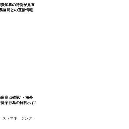
得費加算の特例が見直
税務当局との直接情報
留意点確認/
・
海外
要提案行為の解釈示す
/
ース（マネージング・