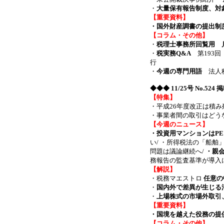
・
大量保有報告制度、対
【重要資料】
・国外財産調書の提出制度
【コラム・その他】
・
税理士事務所回覧用 月
・
税実務Q&A
第193回
行
・
今週の専門用語
法人税
◆◆◆
11/25号 No.52
【特集】
・平成26年度改正は積
・事業者間の取引はど
【今週のニュース】
・投資用マンションはPE
い/ ・所得税法の「船舶
問題は議論継続へ/
・親
務報告の監査基準が導入
【解説】
・税務マエストロ
任意の
・
国内外で差異が生じる
・
上場株式の市場外取引
【重要資料】
・国境を越えた役務の提
【コラム・その他】