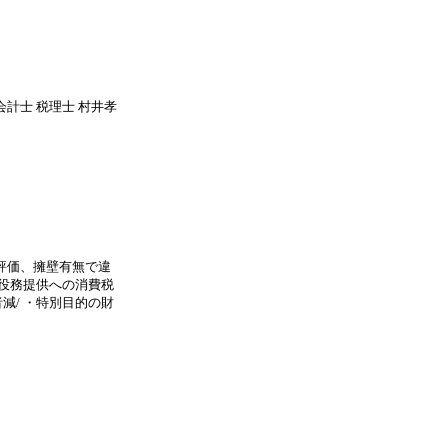
計士 税理士 村井孝
評価、擁壁有無で違
た役務提供への消費税
減/ ・特別目的の財