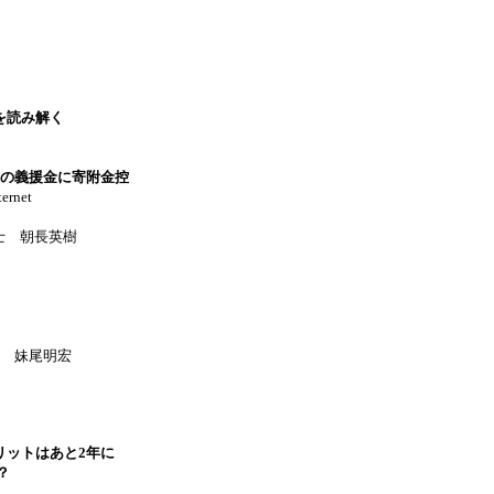
を読み解く
支出の義援金に寄附金控
ernet
 朝長英樹
 妹尾明宏
リットはあと2年に
？