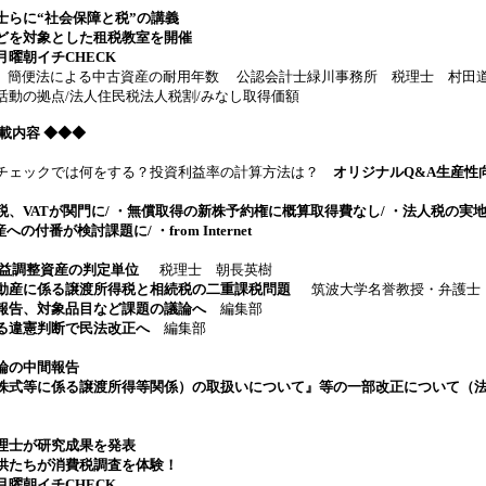
士らに“社会保障と税”の講義
どを対象とした租税教室を開催
曜朝イチCHECK
 簡便法による中古資産の耐用年数 公認会計士緑川事務所 税理士 村田
動の拠点/法人住民税法人税割/みなし取得価額
 掲載内容
◆◆◆
チェックでは何をする？投資利益率の計算方法は？
オリジナルQ&A生産性
、VATが関門に/ ・無償取得の新株予約権に概算取得費なし/ ・法人税の実
への付番が検討課題に/ ・from Internet
損益調整資産の判定単位
税理士 朝長英樹
動産に係る譲渡所得税と相続税の二重課税問題
筑波大学名誉教授・弁護士
報告、対象品目など課題の議論へ
編集部
る違憲判断で民法改正へ
編集部
論の中間報告
株式等に係る譲渡所得等関係）の取扱いについて』等の一部改正について（
）
理士が研究成果を発表
供たちが消費税調査を体験！
曜朝イチCHECK