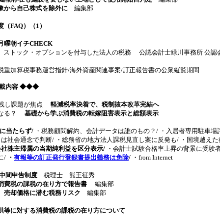
象から自己株式を除外に
編集部
（FAQ）（1）
曜朝イチCHECK
 ストック・オプションを付与した法人の税務 公認会計士緑川事務所 公認会
重加算税事務運営指針/海外資産関連事案/訂正報告書の公衆縦覧期間
4 掲載内容 ◆◆◆
み残し課題が焦点
軽減税率決着で、税制抜本改革完結へ
うなる？
基礎から学ぶ消費税の転嫁阻害表示と総額表示
に当たらず/
・税務顧問解約、会計データは誰のもの？/ ・入居者専用駐車場
」は社会通念で判断/ ・総務省の地方法人課税見直し案に反発も/ ・国境越え
会社株主帰属の当期純利益を区分表示/
・会計士試験合格率上昇の背景に受験者
に/
・
有報等の訂正発行登録書提出義務は免除
/
・from Internet
中間申告制度
税理士 熊王征秀
消費税の課税の在り方で報告書
編集部
、売却価格に潜む税務リスク
編集部
供等に対する消費税の課税の在り方について