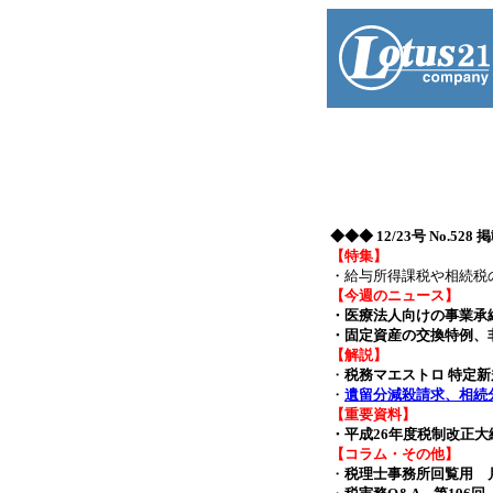
◆◆◆
12/23号 No.52
【特集】
・給与所得課税や相続
【今週のニュース】
・医療法人向けの事業承継
・固定資産の交換特例、
【解説】
・
税務マエストロ
特定新
・
遺留分減殺請求、相続
【重要資料】
・平成26年度税制改正大
【コラム・その他】
・
税理士事務所回覧用 月