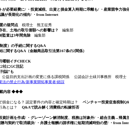
トが必要経費に/ ・投資減税、出資と損金算入時期に乖離も/ ・産業競争力強
長期化の傾向/ ・from Internet
措置の疑問点
税理士 熊王征秀
存在、土地の取引価額への影響は？
編集部
制監査は3年間免除
編集部
税制度）の手続に関するQ&A
に関するQ&A（金融商品取引法第167条の2関係）
曜朝イチCHECK
は2社にGC注記
刊誌”も
回 公益目的支出計画の変更に係る課税関係
公認会計士緑川事務所 税理士
法の禁止行為/新事業開拓事業者/錯誤
9 掲載内容 ◆◆◆
で損金になる？ 認定要件の内容と確定時期は？
ベンチャー投資促進税制Q&
の行為とは？
Q&Aで読み解く消費税の転嫁拒否
投資計画を作成/ ・グレーゾーン解消制度、税務は対象外/ ・総合主義→帰属
与契約で取消裁決/ ・弁護士報酬の請求権に短期消滅時効の壁/ ・from Inter