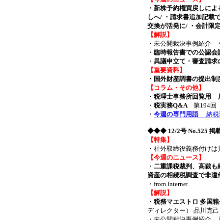
・新株予約権買戻しによ
しへ/ ・請求書追加記載
交換が活発に/ ・会計限
【解説】
・未公開裁決事例紹介
・
臨時報告書での公認会
・
異議申立て・審査請求
【重要資料】
・国外財産調書の提出制度
【コラム・その他】
・
税理士事務所回覧用 月
・
税実務Q&A
第194
・
今週の専門用語
納税環
◆◆◆
12/2号 No.525
【特集】
・社外取締役義務付け
【今週のニュース】
・
二重課税裁判、高裁も
資産の相続税調査で非違
・from Internet
【解説】
・
税務マエストロ 多国
ディレクター） 品川克己
・未公開裁決事例紹介