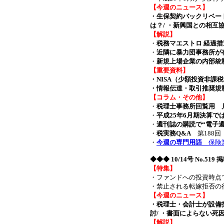
【今週のニュース】
・生保契約バックリベー
は？/ ・新興国との相互協議が
【解説】
・
税務マエストロ 経過
・
近隣に暴力団事務所が
・
新規上場企業の内部統
【重要資料】
・NISA（少額投資非課
・情報伝達・取引推奨規制
【コラム・その他】
・
税理士事務所回覧用 月
・
平成25年6月期決算で
・
週刊誌の購読で“電子週
・
税実務Q&A
第188
・
今週の専門用語
保険業
◆◆◆ 10/14号 No.51
【特集】
・ファンドへの投資時点
・禁止される転嫁拒否
【今週のニュース】
・税理士・会計士が設備
討/ ・書面によらない死因贈
【解説】