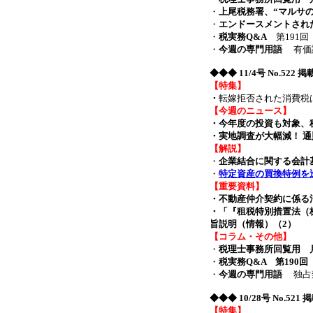
・
上尾税務署、“マルサ
・
エンドースメントされた
・
税実務Q&A
第191回
・
今週の専門用語
有価証
◆◆◆
11/4号 No.522 
【特集】
・
転嫁拒否された消費税
【今週のニュース】
・今年度の投資も対象、税
・実地調査が大幅減！ 通則法
【解説】
・
企業結合に関する会計
・
特定資産の買換特例を
【重要資料】
・不動産仲介契約に係る
・「『租税特別措置法（
旨説明（情報）（2）
【コラム・その他】
・
税理士事務所回覧用 月
・
税実務Q&A 第190
・
今週の専門用語
独占禁
◆◆◆
10/28号 No.52
【特集】