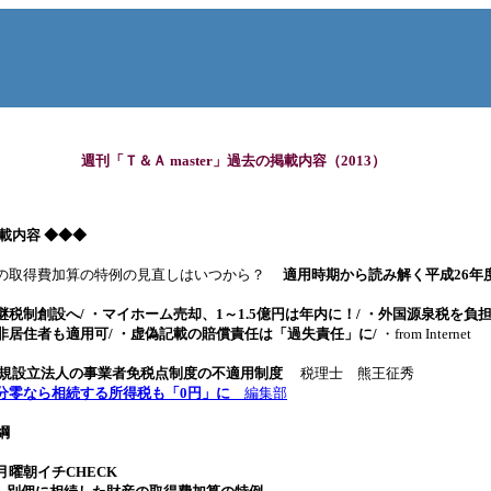
週刊「Ｔ＆Ａ master」過去の掲載内容（2013）
8 掲載内容 ◆◆◆
税の取得費加算の特例の見直しはいつから？
適用時期から読み解く平成26年
税制創設へ/ ・マイホーム売却、1～1.5億円は年内に！/ ・外国源泉税を負
非居住者も適用可/ ・虚偽記載の賠償責任は「過失責任」に
/
・from Internet
規設立法人の事業者免税点制度の不適用制度
税理士 熊王征秀
分零なら相続する所得税も「0円」に
編集部
綱
曜朝イチCHECK