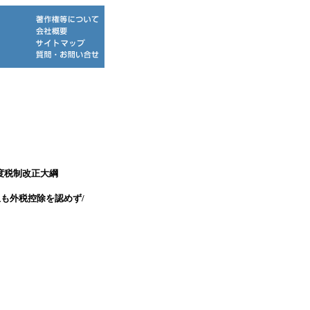
度税制改正大綱
担も外税控除を認めず/