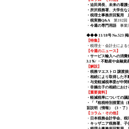
・迫田局長、未来の看護
・所沢税務署、大学生な
・税理士事務所回覧用 月
・
税実務Q&A
第192回
・
今週の専門用語
事業活
◆◆◆
11/18号 No.523
【特集】
・税理士・会計士による
【今週のニュース】
・サービス輸入への消費税
3.1％/ ・不動産や金融資産
【解説】
・
税務マエストロ 譲渡
・
相続により取得した不
・
与党軽減税率委が中間
・
非嫡出子の相続におけ
【重要資料】
・軽減税率についての議
・「『租税特別措置法（
旨説明（情報）（3・了
【コラム・その他】
・
日本税務会計学会、税
・
キッザニア税務署、子
・
税理士事務所回覧用 月