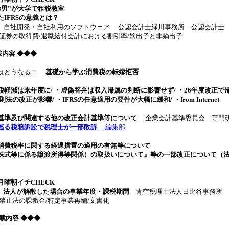
の男”が大学で租税教室
IFRSの意義とは？
 自社開発・自社利用のソフトウェア 公認会計士緑川事務所 公認会計士
券の取得費/退職給付会計における割引率/嫡出子と非嫡出子
掲載内容
◆◆◆
はどうなる？
基礎から学ぶ消費税の転嫁拒否
軽減は来年度に/ ・虚偽答弁は収入帰属の判断に影響せず/ ・26年度改正で
の改正が影響/ ・IFRSの任意適用の要件が大幅に緩和/ ・from Internet
基準及び関連する他の改正会計基準等について
企業会計基準委員会 専門研
巡る税賠訴訟で税理士が一部敗訴
編集部
消費税率に関する経過措置の適用の有無等について
株式等に係る譲渡所得等関係）の取扱いについて』等の一部改正について（
曜朝イチCHECK
回 法人が解散した場合の事業年度・課税期間
青空税理士法人日比谷事務所 
止法の課徴金/特定事業再編/文書化
1 掲載内容 ◆◆◆