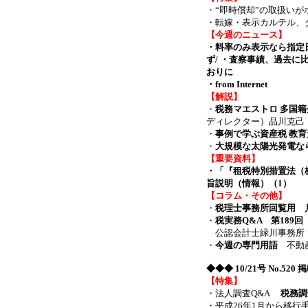
・“即時償却”の取扱い
・転嫁・表示カルテル、
【今週のニュース】
・料率のみ表示なら指定日
ず/ ・査察事績、過去に
おりに
・from Internet
【解説】
・
税務マエストロ 多国
ディレクター）品川克己
・
事例で学ぶ資産税 教
・
大規模な太陽光発電な
【重要資料】
・「『租税特別措置法（
旨説明（情報）（1）
【コラム・その他】
・
税理士事務所回覧用 月
・
税実務Q&A 第189
公認会計士緑川事務所
・
今週の専門用語
不動産
◆◆◆
10/21号 No.52
【特集】
・法人調査Q&A
税務調
・平成26年1月から移行