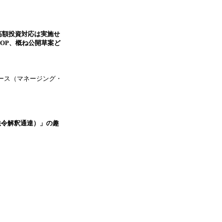
高額投資対応は実施せ
SOP、概ね公開草案ど
ース（マネージング・
法令解釈通達）」の趣