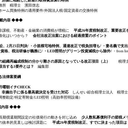
回 別個に相続した財産の取得費加算の特例
務所 税理士 濱田啓志
ーム買換特例の適用要件/外国法人税/固定資産の交換特例
7 掲載内容 ◆◆◆
部非課税、不動産・金融業の消費税が増税に
平成26年度税制改正、重要改正
厳格化はいつから？
会社法改正法案における経過措置のポイント
訴訟、2月25日判決/ ・小規模宅地特例、通達改正で税負担増も/ ・妻名義で
士資格、税法研修が義務に/ ・LED照明がグリーン投資減税から除外/
・from Int
の組織再編成税制の分かり難さの原因となっている改正項目（上）
税理士
該当する3要件とは？
編集部
る法律案要綱
曜朝イチCHECK
回 非嫡出子に係る最高裁決定を受けた対応
しんせい綜合税理士法人 税理士
整勘定/特定寄附金/LED照明（高効率照明設備）
掲載内容
◆◆◆
・長期償還期間設定の社債発行の動きを封じ込め
少人数私募債利子の節税メ
税の抜本的見直しは検討課題に
平成26年度税制改正、すでに決まった項目は