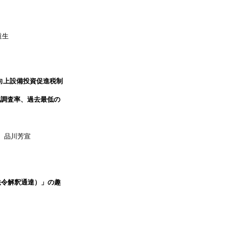
道生
向上設備投資促進税制
地調査率、過去最低の
 品川芳宣
法令解釈通達）」の趣