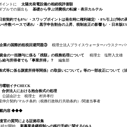
がポイントに
太陽光発電設備の相続税評価額
ダブルでの届出も
基礎から学ぶ消費税の転嫁・表示カルテル
前契約でも8%/ ・スワップポイントは発生時に権利確定/ ・8%引上げ時の
比べ件数ベースで遅れ/ ・黒字申告割合の上昇、税制改正の影響も/ ・日本版E
籍企業の国際的租税回避問題③
税理士法人プライスウォーターハウスクーパ
育資金の一括贈与に係る「残額」の税務処理について
税理士 塩野入文雄
ら給与所得者でも「事業所得」？
編集部
株式等に係る譲渡所得等関係）の取扱いについて』等の一部改正について（
曜朝イチCHECK
回 合併法人における抱合株式の処理
 公認会計士 税理士 村井孝行
仲介契約/マルチ条約（税務行政執行共助条約）/関連当事者
0 掲載内容 ◆◆◆
査官の質問による証拠収集
手続が開始
新事業承継税制への移行手続に関するQ&A