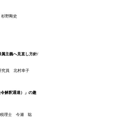
 杉野剛史
帰属主義へ見直し方針/
究員 北村幸子
法令解釈通達）」の趣
税理士 今瀬 聡