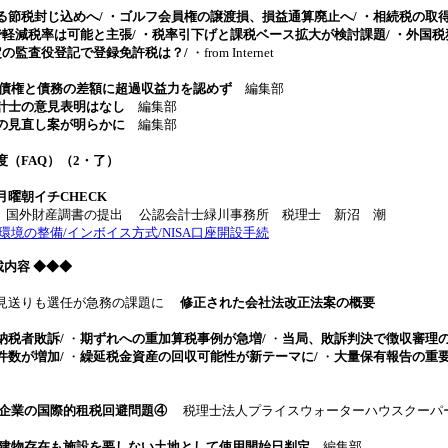
る節税封じ込めへ/ ・ゴルフ会員権の譲渡損、損益通算廃止へ/ ・相続税の取
で軽減税率は可能と主張/ ・税率引下げと課税ベース拡大が検討課題/ ・外国
定の監査役登記で登録免許税は？/
・from Internet
債権と債務の差額に超過収益力を認めず
編集部
計士の意見表明はなし
編集部
の見直し案が明らかに
編集部
（FAQ）（2・了）
曜朝イチCHECK
回 国外財産調書の提出 公認会計士緑川事務所 税理士 新沼 潮
境の整備/インボイス方式/NISA口座開設手続
 掲載内容 ◆◆◆
は見送りも選任が急務の課題に
修正された会社法改正法案の概要
納税者敗訴/
・
期ずれへの重加算税事例が急増/
・
当局、敗訴判決で徴収審理の
件数が増加/
・
繰延税金資産の回収可能性が新テーマに/
・
大量保有報告の重
籍企業の国際的租税回避問題④
税理士法人プライスウォーターハウスクーパ
建物存在も施設を要しない土地として使用開始日判定
編集部