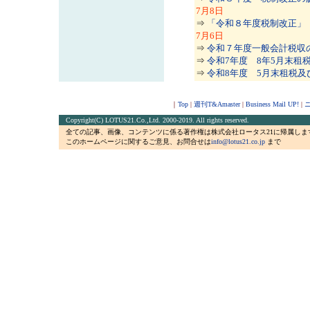
7
月8日
⇒
「令和８年度税制改正」
7
月6日
⇒
令和７年度一般会計税収の予
⇒
令和7年度 8年5月末租税及
⇒
令和8年度 5月末租税及び印
｜
Top
|
週刊T&Amaster
|
Business Mail UP!
|
ニ
Copyright(C) LOTUS21.Co.,Ltd. 2000-2019. All rights reserved.
全ての記事、画像、コンテンツに係る著作権は株式会社ロータス21に帰属しま
このホームページに関するご意見、お問合せは
info@lotus21.co.jp
まで