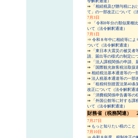
令解釈通達）
⇒
「相続税及び贈与税にお
て」の一部改正について（
7
月3日
⇒
「令和8年分の類似業種
いて（法令解釈通達）
7
月1日
⇒
令和８年中に相続等によ
ついて（法令解釈通達）
⇒
「東日本大震災の被災者
請、届出等の様式の制定に
⇒
「法人課税関係の申請、
⇒
「国際観光旅客税法取扱
⇒
相続税法基本通達等の一
⇒
法人税基本通達等の一部
⇒
「租税特別措置法第40条
改正について（法令解釈通
⇒
「消費税関係申告書等の
⇒
「外国公館等に対する課
いて（法令解釈通達）
財務省（税務関連） 20
7
月27日
⇒
もっと知りたい税のこと
7
月10日
⇒
令和８年度 税制改正の