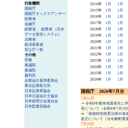
行政機関
2014年
1月
2月
国税庁
2015年
1月
2月
国税庁タックスアンサー
2016年
1月
2月
財務省
2017年
1月
2月
金融庁
総務省
、
総務省 （法令
2018年
1月
2月
データ提供システム）
2019年
1月
2月
法務省
2020年
1月
2月
経済産業省
2021年
1月
2月
官公庁一覧
2022年
1月
2月
その他
官報
2023年
1月
2月
衆議院
2024年
1月
2月
参議院
2025年
1月
2月
裁判所
2026年
1月
2月
企業会計基準委員会
東京証券取引所
日本証券業協会
国税庁 2026年7月分
日本公認会計士協会
7
月31日
日本税理士会連合会
⇒
令和8年熊本地震発生に
日本監査役協会
等について（令和8年7月29日）(
⇒
「租税特別措置法第40条
改正について（法令解釈通達）
7
月29日