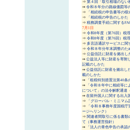
⇒
第４回「取引相場のない
⇒
令和８年分の路線価図等
⇒
「相続税の申告書等の様
⇒
「相続税の申告のしかた
⇒
税務調査手続に関するF
7
月1日
⇒
令和8年度（第76回）税理
⇒
令和8年度（第76回）税
⇒
多言語通訳サービスに関
⇒
令和８年分年末調整のた
⇒
公益信託に財産を拠出した
⇒
公益法人等に財産を寄附
記載のしかた
⇒
公益信託に財産を拠出し
載のしかた
⇒
「租税特別措置法第40条
⇒
「令和８年中に相続等に
について」の法令解釈通達（
⇒
在留外国人に関する出入
⇒
「グローバル・ミニマム
⇒
「令和８事務年度国税庁
ージへリンク）
⇒
関連者間取引に係る書類
て（事務運営指針）
⇒
「法人の青色申告の承認