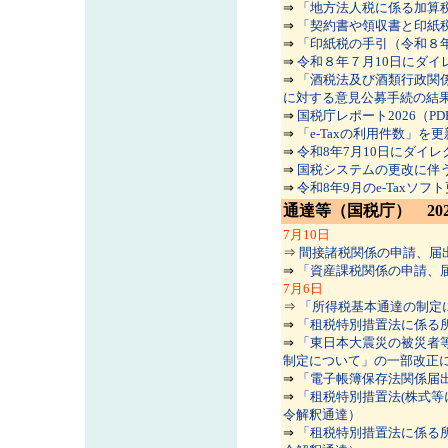
⇒
「地方法人税に係る加算
⇒
「契約書や領収書と印紙
⇒
「印紙税の手引（令和８
⇒
令和８年７月10日にダ
⇒
「酒税法及び酒類行政関
に対する意見公募手続の結果
⇒
国税庁レポート2026（P
⇒
「e-Taxの利用件数」を
⇒
令和8年7月10日にダイ
⇒
国税システムの更改に伴う
⇒
令和8年9月のe-Taxソ
通達等（国税庁） 202
7
月10日
⇒
間接諸税関係の申請、届
⇒
「資産課税関係の申請、
7
月6日
⇒
「所得税基本通達の制定
⇒
「租税特別措置法に係る
⇒
「東日本大震災の被災者
制定について」の一部改正
⇒
「電子帳簿保存法関係届
⇒
「租税特別措置法(株式等
令解釈通達）
⇒
「租税特別措置法に係る