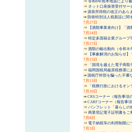
⇒
令和8年熊本地震により
⇒
ネット口座振替受付サー
⇒
源泉所得税の改正のあらまし
⇒
防衛特別法人税新設に関
7
月27日
⇒
【酒類事業者向け】「酒
7
月24日
⇒
特定多国籍企業グループ
7
月17日
⇒
酒類の輸出動向（令和８
⇒
【事象解消のお知らせ】
7
月15日
⇒
「国境を越えた電子商取
⇒
福岡国税局厳原税務署におけ
⇒
国税庁幹部を騙った不審なメ
7
月13日
⇒
「税務行政におけるオン
7
月10日
⇒
CRSコーナー（報告事項
⇒
CARFコーナー（報告事
⇒
パンフレット「暮らしの
⇒
商業登記電子証明書をご
7
月8日
⇒
電子納税等の利用制限に
7
月3日