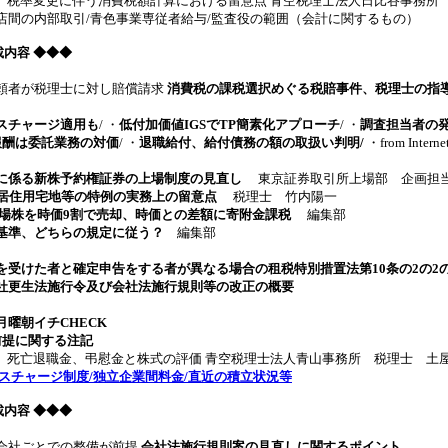
 税率変更に伴う消費税額計算における留意点 青空税理士法人日比谷事務所
間の内部取引/青色事業専従者給与/監査役の範囲（会計に関するもの）
掲載内容
◆◆◆
頼者が税理士に対し賠償請求
消費税の課税選択めぐる税賠事件、税理士の指
スチャージ適用も
/ ・
低付加価値IGSでTP簡素化アプローチ
/ ・
調査担当者の
報酬は委託業務の対価
/ ・
退職給付、給付債務の額の取扱い判明/
・from Interne
に係る新株予約権証券の上場制度の見直し
東京証券取引所上場部 企画担当
定居住用宅地等の特例の実務上の留意点
税理士 竹内陽一
場株を時価9割で売却、時価との差額に寄附金課税
編集部
基準、どちらの規定に従う？
編集部
を受けた者と確定申告をする者が異なる場合の租税特別措置法第10条の2の2
社更生法施行令及び会社法施行規則等の改正の概要
曜朝イチCHECK
前提に関する注記
 死亡退職金、弔慰金と株式の評価 青空税理士法人青山事務所 税理士 土
スチャージ制度/独立企業間料金/直近の積立状況等
掲載内容
◆◆◆
会社ごとでの整備が前提
会社法施行規則案の見直しに関するポイント