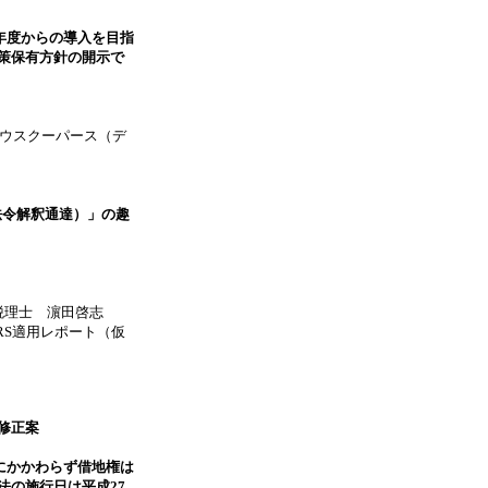
7年度からの導入を目指
策保有方針の開示で
ウスクーパース（デ
法令解釈通達）」の趣
税理士 濵田啓志
/IFRS適用レポート（仮
の修正案
にかかわらず借地権は
法の施行日は平成27