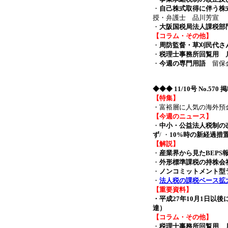
・
自己株式取得に伴う株
授・弁護士 品川芳宣
・
大阪国税局法人課税部
【コラム・その他】
・
周防監督・草刈民代さん
・
税理士事務所回覧用 月
・
今週の専門用語
留保金
◆◆◆
11/10号 No.570
【特集】
・富裕層に人気の海外預
【今週のニュース】
・
中小・公益法人税制の
ず
/ ・
10%時の新経過措
【解説】
・
産業界から見たBEPS
・
外形標準課税の持株会
・
ノンコミットメント型
・
法人税の課税ベース拡
【重要資料】
・平成27年10月1日
達）
【コラム・その他】
・
税理士事務所回覧用 月