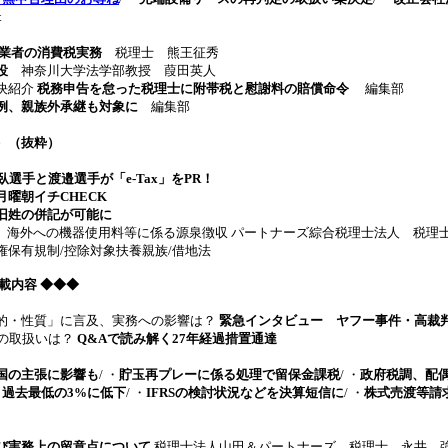
t
業者の消費税実務
税理士 熊王征秀
役
神奈川大学法学部教授 葭田英人
決紹介
税務申告を怠った税理士に附帯税と慰謝料の賠償命令
編集部
例、親族外承継も対象に
編集部
）（抜粋）
臥選手と渡邉選手が「e-Tax」をPR！
曜朝イチCHECK
旧姓の併記が可能に
 海外への機器使用料等に係る源泉徴収 パートナーズ綜合税理士法人 税理
保有規制/控除対象扶養親族/借地法
 掲載内容
◆◆◆
的・性質」に言及、実務への影響は？
緊急インタビュー ヤフー事件・高裁
の取扱いは？
Q&Aで読み解く27年経過措置通達
の国の主張に影響も
/ ・
貯玉再プレーに係る処理で留保金課税
/ ・
政府税調、配
過去最低の3%に低下
/ ・
IFRSの検討状況などを決算短信に
/ ・
株式売渡等請
び実務上の留意点について
税理士法人山田＆パートナーズ 税理士 永井 