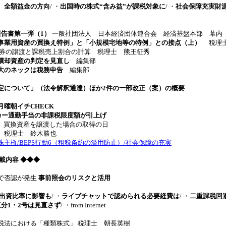
、全額益金の方向
/ ・
出国時の株式“含み益”が課税対象に
/ ・
社会保障充実財源1.
報告書第一弾（1）
一般社団法人 日本経済団体連合会 経済基盤本部 幕内
事業用資産の買換え特例」と「小規模宅地等の特例」との接点（上）
税理士
券の譲渡と課税売上割合の計算 税理士 熊王征秀
償却資産の判定を見直し
編集部
大のネックは税務申告
編集部
定について」（法令解釈通達）ほか2件の一部改正（案）の概要
曜朝イチCHECK
イカー通勤手当の非課税限度額が引上げ
 買換資産を譲渡した場合の取得の日
 税理士 鈴木勝也
主権/BEPS行動6（租税条約の濫用防止）/社会保障の充実
7 掲載内容 ◆◆◆
で否認が発生
事前照会のリスクと活用
V出資比率に影響も
/ ・
ライブチャットで認められる必要経費は
/ ・
二重課税回
分1・2号は見直さず
/ ・from Internet
法における「種類株式」 税理士 朝長英樹