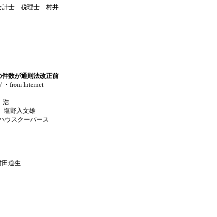
会計士 税理士 村井
の件数が通則法改正前
/ ・from Internet
 浩
 塩野入文雄
ーハウスクーパース
村田道生