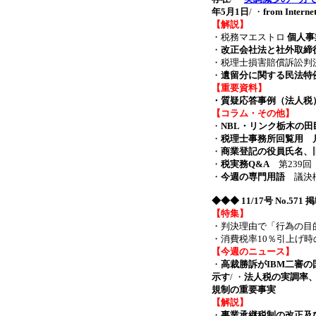
年5月1日
/ ・
from Interne
【解説】
・税務マエストロ
個人事
・
改正会社法と社外取締
・税理士損害賠償訴訟判
・
遺留分に関する民法特
【重要資料】
・質疑応答事例（法人税
【コラム・その他】
・
NBL・リンク栃木の田
・
税理士事務所回覧用 月
・
商業登記の役員氏名、
・
税実務Q&A
第239回
・
今週の専門用語
議決権
◆◆◆
11/17号 No.571
【特集】
・判決理由で「行為の目
・消費税率10％引上げ時
【今週のニュース】
・
高裁勝訴がIBM二審
示す
/ ・
法人税の実調率、
規制の重要事実
【解説】
・
事業承継税制の改正及