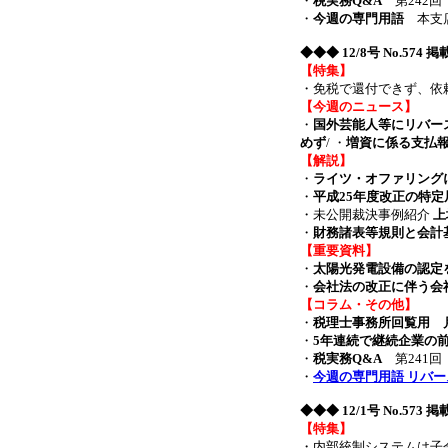
・
税実務Q&A
第242回
・
今週の専門用語
本支店
◆◆◆
12/8号 No.574 
【特集】
・免税で還付できず、依
【今週のニュース】
・
国外芸能人等にリバー
めず
/ ・
増資に係る支払
【解説】
・
ライツ・オファリング
・
平成25年度改正の特
・未公開裁決事例紹介
上
・
財務諸表等規則と会計
【重要資料】
・
太陽光発電設備の認定
・
会社法の改正に伴う会
【コラム・その他】
・
税理士事務所回覧用 月
・
5年連続で継続企業の
・
税実務Q&A
第241回
・
今週の専門用語 リバー
◆◆◆
12/1号 No.573 
【特集】
・内部統制システムは子