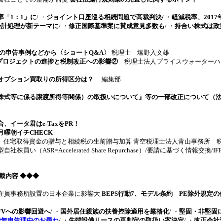
率「1：1」に
/ ・
ジョイント口座巡る相続問題で高裁判決/
・
軽減税率、201
会計処理が新テーマに
/ ・
修正国際基準案に賛成意見多数も
/ ・
持合い株式は政
近の申告事例などから〈ショートQ&A〉
税理士 塩野入文雄
Sプロジェクトの進捗と税制改正への影響②
税理士法人プライスウォーターハ
オプション買取りの所得区分は？
編集部
株式等に係る譲渡所得等関係）の取扱いについて』等の一部改正について（
、イータ君はe-TaxをPR！
曜朝イチCHECK
 住宅取得資金の贈与と相続税の生前贈与加算 青空税理士法人青山事務所 
社株買い（ASR=Accelerated Share Repurchase）/要請に基づく情報交換
2 掲載内容 ◆◆◆
在員事務所設置の日本企業に影響大
BEPS行動7、モデル条約 PE除外規定
JVへの影響回避へ
/ ・
国外居住親族の扶養控除適用を厳格化
/ ・
堅固・非堅固
で無申告理由のお尋ね
/ ・
先端設備リースの再判定の取扱い案決定
/ ・
改正会社