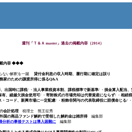
週刊「Ｔ＆Ａ master」過去の掲載内容（2014）
 掲載内容
◆◆◆
らない解釈を一蹴
貸付金利息の収入時期、履行期に確定は誤り
家のための譲渡所得に係るQ&A
等、出国時に課税
/ ・
法人事業税資本割、課税標準で新基準
/ ・
損金算入配当、
保有、繰越欠損金使用可
/ ・
寄附株式の市場売却は代替資産にならず
/ ・
相続税
ス・コード、新興市場に一定配慮
/ ・
粉飾非関与の代表取締役に賠償命じる/
・f
税の会計処理
税理士 熊王征秀
外国の商品ファンド解約で受領した解約金は雑所得
編集部
帰分析の事後テストは導入困難に
編集部