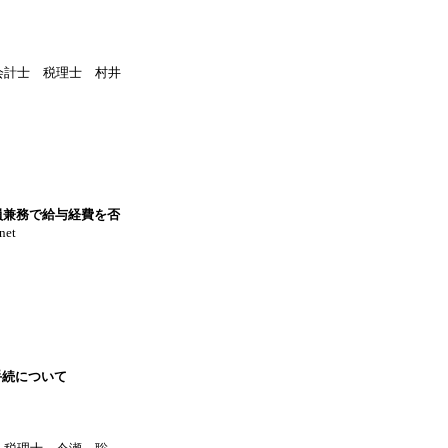
会計士 税理士 村井
員兼務で給与経費を否
net
手続について