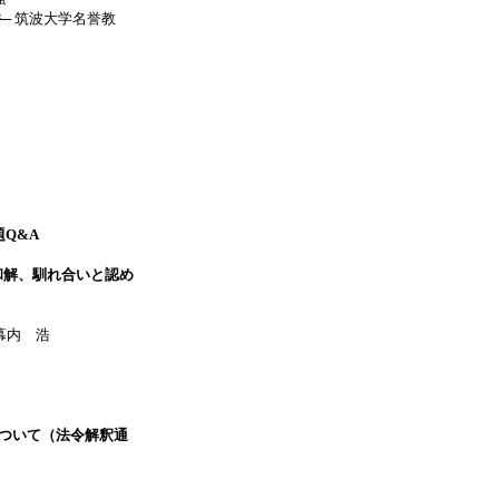
件─
筑波大学名誉教
Q&A
和解、馴れ合いと認め
幕内 浩
について（法令解釈通