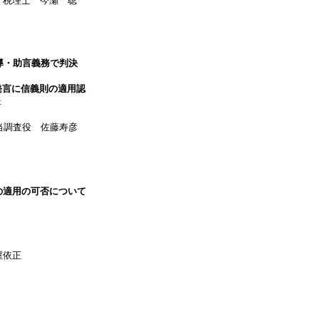
 税理士 今瀬 聡
導・助言義務で判決
発言に信義則の適用認
t
調査役 佐藤寿彦
の適用の可否について
屋依正