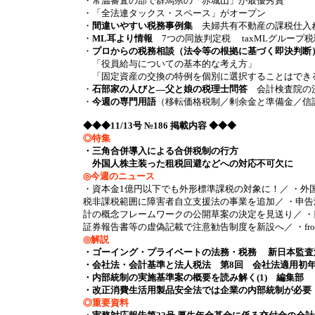
・常温審査の部で群馬県の「赤城山」が最優秀賞
・「全法連タックス・スペース」がオープン
・
間違いやすい税務事例集
夫婦共有不動産の課税仕入れ
・
ML耳より情報
7つの同族判定税 taxMLグループ税
・
プロからの税務相談（法令等の根拠に基づく即決判断
「役員給与についての基本的な考え方」
「固定資産の交換の特例を個別に選択することはでき
・
石部家の人びと―父と娘の税理士問答
会計検査院の
・
今週の専門用語
（移転価格税制／剰余金と準備金／信
◆◆◆11/13号 №186 掲載内容 ◆◆◆
◎特集
・三角合併導入による合併税制の行方
外国人株主装った租税回避などへの対応不可欠に
◎今週のニュース
・資本金1億円以下でも外形標準課税の対象に！／ ・外
税非課税範囲に障害者自立支援法の事業を追加／ ・申告漏
計の概念フレームワークの公開草案の決定を見送り／ ・
証券報告書等の虚偽記載で注意勧告制度を新設へ／ ・from In
◎解説
・ゴーイング・プライベートの法務・税務 新日本監査
・会社法・会計基準と法人税法 第8回 会社法適用初
・内部統制の実施基準案の概要を読み解く(1) 編集部
・改正消費生活用製品安全法では企業の内部統制が必要
◎重要資料