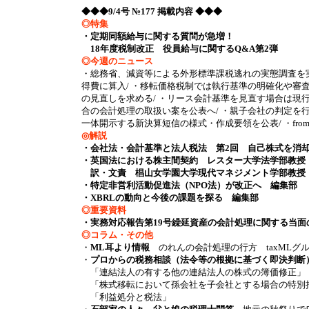
◆◆◆9/4号 №177 掲載内容 ◆◆◆
◎特集
・定期同額給与に関する質問が急増！
18年度税制改正 役員給与に関するQ&A第2弾
◎今週のニュース
・総務省、減資等による外形標準課税逃れの実態調査を実
得費に算入/ ・移転価格税制では執行基準の明確化や審
の見直しを求める/ ・リース会計基準を見直す場合は現
合の会計処理の取扱い案を公表へ/ ・親子会社の判定を
一体開示する新決算短信の様式・作成要領を公表/ ・from Int
◎解説
・会社法・会計基準と法人税法 第2回 自己株式を消却し
・英国法における株主間契約 レスター大学法学部教授
訳・文責 椙山女学園大学現代マネジメント学部教授
・特定非営利活動促進法（NPO法）が改正へ 編集部
・XBRLの動向と今後の課題を探る 編集部
◎重要資料
・実務対応報告第19号繰延資産の会計処理に関する当面
◎コラム・その他
・
ML耳より情報
のれんの会計処理の行方 taxMLグ
・
プロからの税務相談（法令等の根拠に基づく即決判断
「連結法人の有する他の連結法人の株式の簿価修正」
「株式移転において孫会社を子会社とする場合の特別
「利益処分と税法」