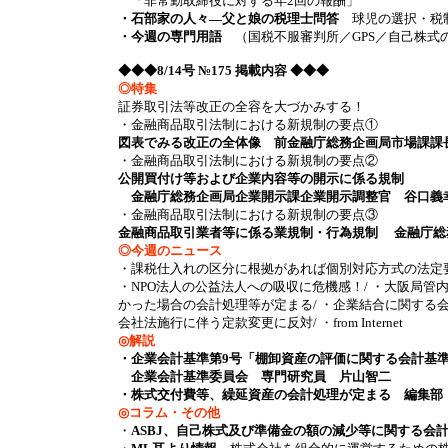
「非常勤取締役に対する年2回の報酬」
・石部家の人々―父と娘の税理士問答
球児の選択・税
・今週の専門用語
（国税不服審判所／GPS／自己株式
◆◆◆8/14号 №175 掲載内容 ◆◆◆
◎特集
証券取引法等改正の全容を大づかみする！
・金融商品取引法制における新規制の要点①
図表でみる改正の全体像 前金融庁総務企画局市場課課
・金融商品取引法制における新規制の要点②
公開買付け等および企業内容等の開示に係る規制
金融庁総務企画局企業開示課企業開示調整官 谷口義
・金融商品取引法制における新規制の要点③
金融商品取引業者等に係る業規制・行為規制 金融庁総
◎今週のニュース
・課税仕入れの区分に根拠があれば個別対応方式の法定要
・NPO法人の公益法人への吸収に危機感！/ ・大阪局管
かった場合の会計処理等が定まる/ ・企業結合に関する
会社法施行に伴う定款変更に反対/ ・from Internet
◎解説
・企業会計基準第9号「棚卸資産の評価に関する会計基
企業会計基準委員会 専門研究員 片山智二
・株式交付費等、繰延資産の会計処理が定まる 編集部
◎コラム・その他
・
ASBJ、自己株式及び準備金の額の減少等に関する会