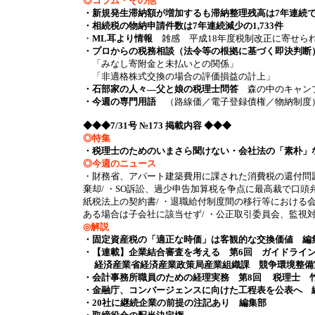
◎コラム・その他
・新規発生滞納額が増加するも滞納整理残高は7年連続
・相続税の物納申請件数は7年連続減少の1,733件
・
ML耳より情報
雑感 平成18年度税制改正に寄せられ
・プロからの税務相談（法令等の根拠に基づく即決判断
「みなし寄附金と未払いとの関係」
「非適格株式交換の場合の評価損益の計上」
・石部家の人々―父と娘の税理士問答
森の中のキャン
・今週の専門用語
（路線価／電子登録債権／物納制度
◆◆◆7/31号 №173 掲載内容 ◆◆◆
◎特集
・税理士のためのいまさら聞けない・会社法の「素朴」
◎今週のニュース
・財務省、アパート建築費用に課された消費税の還付問題
棄却/ ・SO訴訟、過少申告加算税を争点に最高裁で口頭
紙税法上の契約書/ ・退職給付制度間の移行等における
ある場合は子会社に該当せず/ ・公正取引委員会、監視対象事業
◎解説
・固定資産税の「適正な時価」は客観的な交換価値 編
・【連載】企業結合審査を考える 第6回 ガイドライ
経済産業省経済産業政策局産業組織課 競争環境整備
・会計事務所職員のための経理実務 第8回 税理士 
・金融庁、コンバージェンスに向けた工程表を公表へ 
・20社に継続企業の前提の注記あり 編集部