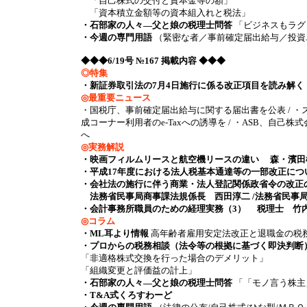
「自己株式の交付と資本金等の額」
「資本積立金額等の資本組入れと税法」
・石部家の人々―父と娘の税理士問答
「ビジネスもラグ
・今週の専門用語
（緊密な者／事前確定届出給与／投資単
◆◆◆6/19号 №167 掲載内容 ◆◆◆
◎特集
・新証券取引法の7月4日施行に係る改正項目を読み解く
◎最重要ニュース
・国税庁、事前確定届出給与に関する届出書を公表 / ・
成コーナー利用者のe-Taxへの誘導を / ・ASB、自己
へ
◎実務解説
・映画フィルムリースと航空機リースの違い 森・濱
・平成17年度における法人税基本通達等の一部改正につ
・会社法の施行に伴う商業・法人登記関係政省令の改正
法務省民事局商事課法規係長 西田淳二 /法務省民事
・会計事務所職員のための経理実務（3） 税理士 竹
◎コラム
・ML耳より情報
高年齢者雇用安定法改正と退職金の税
・プロからの税務相談（法令等の根拠に基づく即決判断
「非適格株式交換を行った場合のデメリット」
「組織変更と評価益の計上」
・石部家の人々―父と娘の税理士問答
「「モノ言う株主
・T&A式くろすわーど