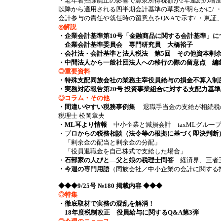
・老年者控除廃止の影響で源泉所得税額が2年連続の増加/ 
以降から適用される四半期会計基準の草案が明らかに/ 
会計参与の責任や就任時の留意点をQ&Aで示す/ ・東証、処分判
◎解説
・企業会計基準第10号「金融商品に関する会計基準」に
企業会計基準委員会 専門研究員 大橋裕子
・会社法・会計基準と法人税法 第5回 その他資本剰余
・中間法人から一般社団法人への移行の際の留意点 編
◎重要資料
・特殊支配同族会社の業務主宰役員給与の損金不算入制
・実務対応報告第20号 投資事業組合に対する支配力基
◎コラム・その他
・間違いやすい税務事例集
退職手当金の支給が相続税
税理士 松岡章夫
・
ML耳より情報
中小企業と減損会計 taxMLグループ
・プ
ロからの税務相談（法令等の根拠に基づく即決判断
「剰余金の配当と剰余金の分配」
「役員退職金を自己株式で支給した場合」
・
石部家の人びと―父と娘の税理士問答
経済界、三者三
・今週の専門用語
（同族会社／中小企業の会計に関する
◆◆◆9/25号 №180 掲載内容 ◆◆◆
◎特集
・徹底取材で実務の混乱を解消！
18年度税制改正 役員給与に関するQ&A第3弾