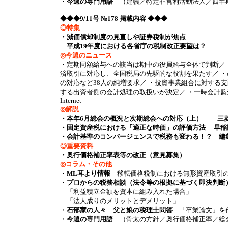
・
今週の専門用語
（建議／特定非営利活動法人／四半
◆◆◆9/11号 №178 掲載内容 ◆◆◆
◎特集
・減価償却制度の見直しや証券税制が焦点
平成19年度における各省庁の税制改正要望は？
◎今週のニュース
・定期同額給与への該当は期中の役員給与全体で判断／ 
済取引に対応し、全国税局の先駆的な役割を果たす／ ・e
の対応など38人の純増要求／ ・投資事業組合に対する支
する出資者側の会計処理の取扱いが決定／ ・一時会計監査
Internet
◎解説
・本年6月総会の概況と次期総会への対応（上） 三菱
・固定資産税における「適正な時価」の評価方法 早稲
・会計基準のコンバージェンスで税務も変わる！？ 編
◎重要資料
・奥行価格補正率表等の改正（意見募集）
◎コラム・その他
・
ML耳より情報
移転価格税制における無形資産取引の留
・
プロからの税務相談（法令等の根拠に基づく即決判断
「利益積立金額を資本に組み入れた場合」
「法人成りのメリットとデメリット」
・
石部家の人々―父と娘の税理士問答
「卒業論文」を
・
今週の専門用語
（骨太の方針／奥行価格補正率／総