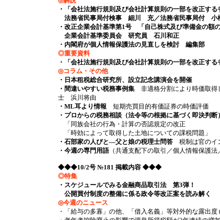
◎解説
・「会社法施行規則及び会社計算規則の一部を改正する
法務省民事局付検事 細川 充／法務省民事局付 小
・改正企業会計基準第1号 「自己株式及び準備金の額
企業会計基準委員会 研究員 石川和正
・内閣府が個人情報保護法の見直しを検討 編集部
◎重要資料
・「会社法施行規則及び会社計算規則の一部を改正する
◎コラム・その他
・日本租税総合研究所、設立記念講演会を開催
・間違いやすい税務事例集
非適格分割により時価取得し
士 浜川将由
・ML耳より情報
短期売買目的有価証券の時価評価 t
・プロからの税務相談（法令等の根拠に基づく即決判断
「同族会社の行為・計算の否認規定の改正
「時効によって取得した土地についての課税問題」
・石部家の人びと―父と娘の税理士問答
税制は官のイ
・今週の専門用語
（共通支配下の取引／個人情報保護法
◆◆◆10/2号 №181 掲載内容 ◆◆◆
◎特集
・スケジュールでみる金融商品取引法 第3弾！
公開買付制度の整備に係る政令等改正案を読み解く
◎今週のニュース
・「給与の多寡」の他、「借入名義」等対外的な露出度も