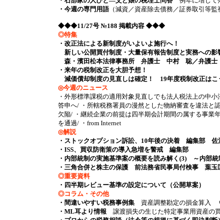
・
石部家の人びと―父と娘の税理士問答
例年に増して
・今週の専門用語
（減資／資産除去債務／証券取引等監
◆◆◆11/27号 №188 掲載内容 ◆◆◆
◎特集
・改正法による新制度がいよいよ施行へ！
新しい公開買付制度・大量保有報告制度と実務への影
森・濱田松本法律事務所 弁護士 中村 聡／弁護士
・来年の税制改正を大胆予想！
減価償却制度の見直しは確定！ 19年度税制改正はこ
◎今週のニュース
・外形標準課税の適用対象見直しでも法人税法上の中小法
答申へ/ ・所轄税務署員の漫然とした物納審査を違法と
欠陥/ ・継続企業の前提は四半期会計期間の属する事業
を通過/ ・from Internet
◎解説
・ストックオプション訴訟、10年後の決着 編集部 佐
・ISS、買収防衛策の導入急増を警戒 編集部
・内部統制の実施基準案の概要を読み解く(3) ～内部
・三角合併と株主の保護 前法務省民事局付検事 葉玉
◎重要資料
・四半期レビュー基準の設定について（公開草案）
◎コラム・その他
・間違いやすい税務事例集
資産調整勘定の損金算入 
・ML耳より情報
譲渡損失の生じた特定事業用資産の買換