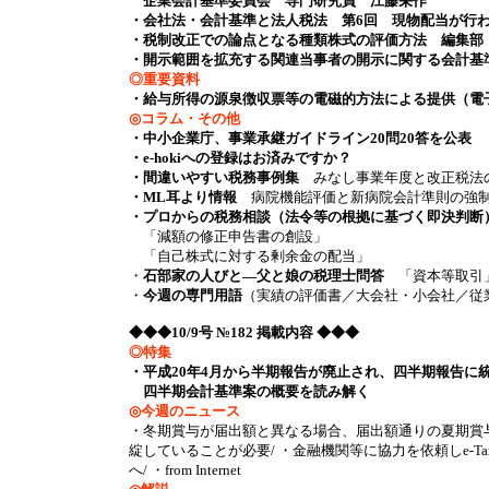
企業会計基準委員会 専門研究員 江藤栄作
・会社法・会計基準と法人税法 第6回 現物配当が行
・税制改正での論点となる種類株式の評価方法 編集部
・開示範囲を拡充する関連当事者の開示に関する会計基
◎重要資料
・給与所得の源泉徴収票等の電磁的方法による提供（電
◎コラム・その他
・中小企業庁、事業承継ガイドライン20問20答を公表
・e-hokiへの登録はお済みですか？
・間違いやすい税務事例集
みなし事業年度と改正税法の
・ML耳より情報
病院機能評価と新病院会計準則の強制適
・プロからの税務相談（法令等の根拠に基づく即決判断
「減額の修正申告書の創設」
「自己株式に対する剰余金の配当」
・
石部家の人びと―父と娘の税理士問答
「資本等取引
・
今週の専門用語
（実績の評価書／大会社・小会社／従
◆◆◆10/9号 №182 掲載内容 ◆◆◆
◎特集
・平成20年4月から半期報告が廃止され、四半期報告に
四半期会計基準案の概要を読み解く
◎今週のニュース
・冬期賞与が届出額と異なる場合、届出額通りの夏期賞与
綻していることが必要/ ・金融機関等に協力を依頼しe-
へ/ ・from Internet