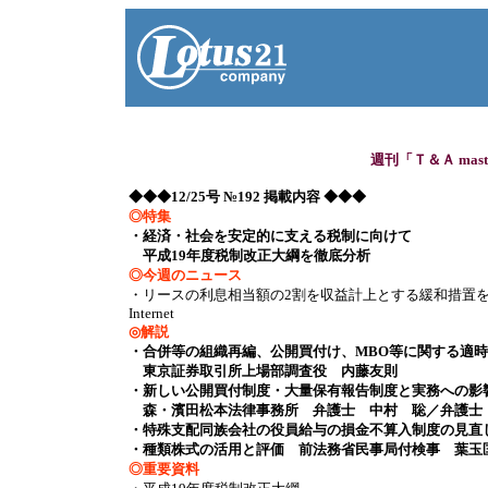
週刊「Ｔ＆Ａ mas
◆◆◆12/25号 №192 掲載内容 ◆◆◆
◎特集
・経済・社会を安定的に支える税制に向けて
平成19年度税制改正大綱を徹底分析
◎今週のニュース
・リースの利息相当額の2割を収益計上とする緩和措置を
Internet
◎解説
・合併等の組織再編、公開買付け、MBO等に関する適
東京証券取引所上場部調査役 内藤友則
・新しい公開買付制度・大量保有報告制度と実務への影
森・濱田松本法律事務所 弁護士 中村 聡／弁
・特殊支配同族会社の役員給与の損金不算入制度の見直
・種類株式の活用と評価 前法務省民事局付検事 葉玉
◎重要資料