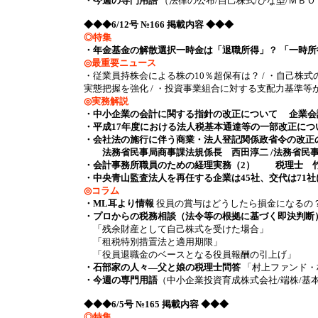
・今週の専門用語
（法律の公布/自己株式/ひな型/ＭＢ
◆◆◆6/12号 №166 掲載内容 ◆◆◆
◎特集
・年金基金の解散選択一時金は「退職所得」？ 「一時所
◎最重要ニュース
・従業員持株会による株の10％超保有は？ / ・自己株
実態把握を強化 / ・投資事業組合に対する支配力基準等
◎実務解説
・中小企業の会計に関する指針の改正について 企業会
・平成17年度における法人税基本通達等の一部改正につ
・会社法の施行に伴う商業・法人登記関係政省令の改正
法務省民事局商事課法規係長 西田淳二 /法務省民事
・会計事務所職員のための経理実務（2） 税理士 
・中央青山監査法人を再任する企業は45社、交代は71
◎コラム
・ML耳より情報
役員の賞与はどうしたら損金になるの
・プロからの税務相談（法令等の根拠に基づく即決判断
「残余財産として自己株式を受けた場合」
「租税特別措置法と適用期限」
「役員退職金のベースとなる役員報酬の引上げ」
・石部家の人々―父と娘の税理士問答
「村上ファンド・
・今週の専門用語
（中小企業投資育成株式会社/端株/基
◆◆◆6/5号 №165 掲載内容 ◆◆◆
◎特集