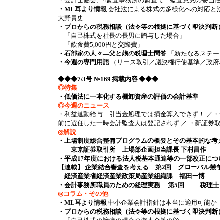
・会計士協会、4監査事務所の監査で「監査意見の妥当
・ML耳より情報
会社法による株式の多様化への対応と
大野貴史
・プロからの税務相談（法令等の根拠に基づく即決判断
「自己株式を社長の長男に贈与した場合」
「飲食費5,000円と交際費」
・石部家の人々―父と娘の税理士問答
「新たなるステー
・今週の専門用語
（リース取引／議決権行使基準／政府
◆◆◆7/3号 №169 掲載内容 ◆◆◆
◎特集
・低価法に一本化する棚卸資産の評価の会計基準
◎今週のニュース
・利益連動給与 引当金処理では損金算入できず！ ／・
前に選任した一時会計監査人は登記されず ／ ・新証券取引法の7
◎解説
・
上場制度総合整備プログラムの概要とその基本的な考
東京証券取引所 上場部企画担当課長 下村昌作
・平成17年度における法人税基本通達等の一部改正に
【連載】 企業結合審査を考える 第2回 グローバル競
経済産業省経済産業政策局産業組織課 福田一博
・会計事務所職員のための経理実務 第5回 税理士
◎コラム・その他
・ML耳より情報
中小企業会計指針は本当に適用可能か 
・プロからの税務相談（法令等の根拠に基づく即決判断