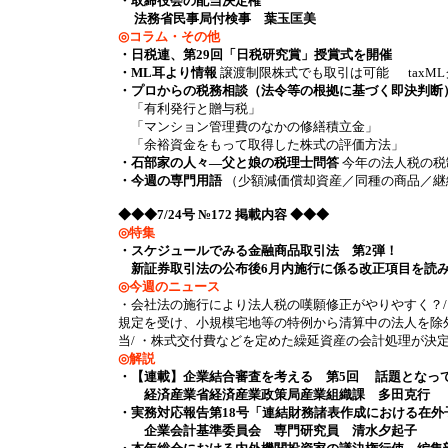
・取締役会の配当決定権
法務省民事局付検事 葉玉匡美
◎コラム・その他
・日税連、第29回「日税研究賞」授賞式を開催
・ML耳より情報
譲渡制限株式でも取引は可能 taxM
・プロからの税務相談（法令等の根拠に基づく即決判断
「有利発行と贈与税」
「マンション管理費のなかの修繕積立金」
「余裕資金をもって取得した株式の評価方法」
・石部家の人々―父と娘の税理士問答
今年の法人税の税
・今週の専門用語
（少額減価償却資産／同種の商品／継
◆◆◆7/24号 №172 掲載内容 ◆◆◆
◎特集
・スケジュールでみる金融商品取引法 第2弾！
新証券取引法の公布後6月内施行に係る改正項目を読
◎今週のニュース
・会社法の施行により法人税の嘆願修正がやりやすく？/
規定を受け、小規模宅地等の特例から清算中の法人を除外
当/ ・株式交付費などを定めた繰延資産の会計処理が決定へ/ ・fr
◎解説
・【連載】企業結合審査を考える 第5回 話題となっ
経済産業省経済産業政策局産業組織課 多田克行
・実務対応報告第18号「連結財務諸表作成における在
企業会計基準委員会 専門研究員 清水夕起子