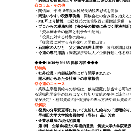
・実務対応報告第22号 厚生年金基金に係る交付金の会
◎コラム・その他
・関信局、平成18年度国税局長納税表彰式を開催
・
間違いやすい税務事例集
同族会社の含み損を抱える土
・
ML耳より情報
自己株式の無償取得と受贈益課税 ta
・
プロからの税務相談（法令等の根拠に基づく即決判断
「資本剰余金の配当と剰余金の配当」
「役員に対する特別の給与」
「従業員に対する有利発行と労務出資」
・
石部家の人びと―父と娘の税理士問答
政府税調は財
・
今週の専門用語
（調査課所管法人／企業行動に係る尊
◆◆◆10/30号 №185 掲載内容 ◆◆◆
◎特集
・社外役員・内部統制等はどう開示されたか
開示例からみた会社法下の事業報告
◎今週のニュース
・業務主宰役員給与の移転は、仮装隠蔽に該当する可能性も
る退職慰労金等の規程はなく打切り支給の要件に該当せず
案が決定/ ・棚卸資産の評価損等の表示方法や繰延資産の
◎解説
・役員の分掌変更等において支給した給与の「退職給与
早稲田大学大学院客員教授（専任） 品川芳宣
・企業承継法の現代的課題
第1回 企業承継法の学術的意義 筑波大学大学院教授