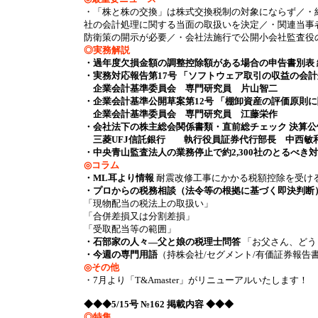
・「株と株の交換」は株式交換税制の対象にならず／・
社の会計処理に関する当面の取扱いを決定／・関連当事
防衛策の開示が必要／・会社法施行で公開小会社監査役
◎実務解説
・過年度欠損金額の調整控除額がある場合の申告書別表 
・実務対応報告第17号 「ソフトウェア取引の収益の会
企業会計基準委員会 専門研究員 片山智二
・企業会計基準公開草案第12号 「棚卸資産の評価原則
企業会計基準委員会 専門研究員 江藤栄作
・会社法下の株主総会関係書類・直前総チェック 決算
三菱UFJ信託銀行 執行役員証券代行部長 中西敏
・中央青山監査法人の業務停止で約2,300社のとるべき
◎コラム
・ML耳より情報
耐震改修工事にかかる税額控除を受け
・プロからの税務相談（法令等の根拠に基づく即決判断
「現物配当の税法上の取扱い」
「合併差損又は分割差損」
「受取配当等の範囲」
・石部家の人々―父と娘の税理士問答
「お父さん、どう
・今週の専門用語
（持株会社/セグメント/有価証券報告
◎その他
・7月より「T&Amaster」がリニューアルいたします！
◆◆◆5/15号 №162 掲載内容 ◆◆◆
◎特集