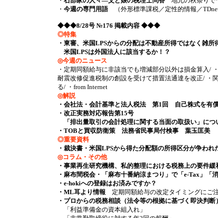
・
石部家の人々―父と娘の税理士問答
地元の秋祭りで
・
今週の専門用語
（外形標準課税／定性的情報／TDne
◆◆◆8/28号 №176 掲載内容 ◆◆◆
◎特集
・東審、米国LPSからの分配は不動産所得ではなく雑所
米国LPSは外国法人に該当するか！？
◎今週のニュース
・定期同額給与に非該当でも増減部分以外は損金算入/ ・
耐震改修促進税制の創設を受けて措置法通達を改正/ ・
る/ ・from Internet
◎解説
・会社法・会計基準と法人税法 第1回 自己株式を有償取
・改正実務対応報告第15号
「排出量取引の会計処理に関する当面の取扱い」につ
・TOBと買収防衛策 法務省民事局付検事 葉玉匡美
◎重要資料
・裁決書・米国LPSから得た分配額の所得区分が争わ
◎コラム・その他
・事業再生研究機構、私的整理における税務上の要件緩
・麻布間税会・「麻布十番納涼まつり」で「e-Tax」「消
・e-hokiへの登録はお済みですか？
・ML耳より情報
定期同額給与の改定タイミングにご注意
・プロからの税務相談（法令等の根拠に基づく即決判断
「利益準備金の資本組入れ」