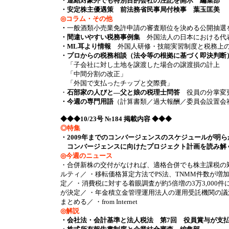
・連結対象外でも特別目的会社の注記を開示 編集部
・安定株主優遇策 前法務省民事局付検事 葉玉匡美
◎コラム・その他
・
一般酒類小売業免許申請の審査順位を決める公開抽選
・間違いやすい税務事例集
外国法人の日本における代
・ML耳より情報
外国人研修・技能実習制度と税務上の注
・プロからの税務相談（法令等の根拠に基づく即決判断
「子会社に対し土地を譲渡した場合の譲渡損の計上
「中間分割の改正」
「外国で支払ったチップと交際費」
・
石部家の人びと―父と娘の税理士問答
役員の分掌変
・今週の専門用語
（計算書類／過大報酬／委員会設置会
◆◆◆10/23号 №184 掲載内容 ◆◆◆
◎特集
・2009年までのコンバージェンスのスケジュールが明ら
コンバージェンスに向けたプロジェクト計画を読み解
◎今週のニュース
・合併新株の交付がなければ、適格合併でも株主課税の
ルティ／ ・移転価格算定方法でPS法、TNMM件数が
定／ ・消費税に対する着眼調査が約5倍増の3万3,00
が決定／ ・年金積立金管理運用法人の運用受託機関の議
まとめる／ ・from Internet
◎解説
・会社法・会計基準と法人税法 第7回 役員賞与が支