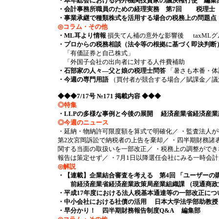
・本年総会における内外機関投資家の議決権行使 編集
・会計事務所職員のための経理実務 第7回 税理士
・事業承継で種類株式を活用する場合の税務上の問題点
◎コラム・その他
・ML耳より情報
損失てん補の意外な影響後 taxML
・プロからの税務相談（法令等の根拠に基づく即決判断
「有価証券と自己株式」
「外国子会社の出向者に対する人件費補助
・石部家の人々―父と娘の税理士問答
「暑さも本番・体
・今週の専門用語
（買付者が競合する場合／賦課金／議
◆◆◆7/17号 №171 掲載内容 ◆◆◆
◎特集
・LLPの多様な事例と今後の展開
経済産業省経済産業
◎今週のニュース
・延納・物納許可限度額を算式で明確化／ ・監査法人が
第2次宮岡訴訟で納税者の上告を棄却／ ・四半期財務諸
関する当面の取扱いを一部改正／ ・税務上の調整ができ
報告は策定せず／ ・7月1日以降選任会社にみる一時会計監査人の
◎解説
・【連載】企業結合審査を考える 第4回 「ユーザーの
前経済産業省経済産業政策局産業組織課 （現通商政策
・平成17年度における法人税基本通達等の一部改正につ
・中小会社における社債の活用 日本大学法学部助教授
・早分かり！ 四半期財務報告制度Q&A 編集部