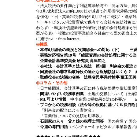
◎今週のニュース
・法人税法の要件満たす利益連動給与の「開示方法」具体例
年3月期決算法人の約1,000社が減資で外形標準課税の
を強化/ ・日・英新租税条約が10月12日に発効/ ・連
ャーキャピタルが投資育成で保有する会社も連結対象に/
わらず/ ・転換社債型新株予約権付社債の会計処理案が
案が公表/ ・複数の投資事業組合を経由する際の監査上の
に施行へ/ ・from Internet
◎解説
・本年6月総会の概況と次期総会への対応（下）
三菱
・実務対応報告第19号 「繰延資産の会計処理に関する
企業会計基準委員会 研究員 高津知之
・会社法・会計基準と法人税法 第4回 剰余金の配当
・同族会社の非常勤取締役の適正な報酬額はいくら？ 
・取締役会の決議の省略 法務省民事局付検事 葉玉匡美
◎コラム・その他
・日本経団連、会計基準改正に伴う税制整備や償却限度
・
間違いやすい税務事例集
土地の交換について（圧縮記
・
ML耳より情報
中小企業に税効果会計は必要か tax
・
プロからの税務相談（法令等の根拠に基づく即決判断
「剰余金の配当による寄附金」
「営業権についての見積耐用年数」
・
石部家の人々―父と娘の税理士問答
国の怠慢？ 国会
・
今週の専門用語
（ベンチャーキャピタル／事業報告／