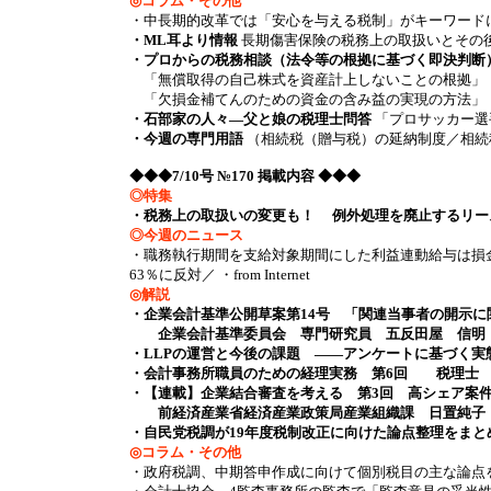
◎コラム・その他
・中長期的改革では「安心を与える税制」がキーワード
・ML耳より情報
長期傷害保険の税務上の取扱いとその後
・プロからの税務相談（法令等の根拠に基づく即決判断
「無償取得の自己株式を資産計上しないことの根拠」
「欠損金補てんのための資金の含み益の実現の方法」
・石部家の人々―父と娘の税理士問答
「プロサッカー選
・今週の専門用語
（相続税（贈与税）の延納制度／相続
◆◆◆7/10号 №170 掲載内容 ◆◆◆
◎特集
・税務上の取扱いの変更も！ 例外処理を廃止するリー
◎今週のニュース
・職務執行期間を支給対象期間にした利益連動給与は損
63％に反対／ ・from Internet
◎解説
・企業会計基準公開草案第14号 「関連当事者の開示
企業会計基準委員会 専門研究員 五反田屋 信明
・LLPの運営と今後の課題 ――アンケートに基づく
・会計事務所職員のための経理実務 第6回 税理士
・【連載】企業結合審査を考える 第3回 高シェア案
前経済産業省経済産業政策局産業組織課 日置純子
・自民党税調が19年度税制改正に向けた論点整理をまと
◎コラム・その他
・政府税調、中期答申作成に向けて個別税目の主な論点