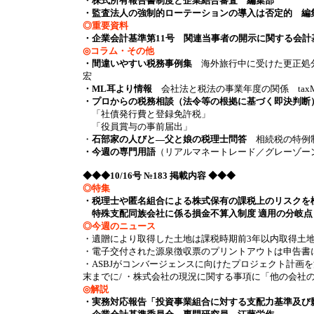
・株式所有報告書制度と企業結合審査 編集部
・監査法人の強制的ローテーションの導入は否定的 編
◎重要資料
・企業会計基準第11号 関連当事者の開示に関する会計
◎コラム・その他
・間違いやすい税務事例集
海外旅行中に受けた更正処分
宏
・ML耳より情報
会社法と税法の事業年度の関係 taxM
・プロからの税務相談（法令等の根拠に基づく即決判断
「社債発行費と登録免許税」
「役員賞与の事前届出」
・
石部家の人びと―父と娘の税理士問答
相続税の特例
・今週の専門用語
（リアルマネートレード／グレーゾー
◆◆◆10/16号 №183 掲載内容 ◆◆◆
◎特集
・税理士や匿名組合による株式保有の課税上のリスクを
特殊支配同族会社に係る損金不算入制度 適用の分岐点
◎今週のニュース
・遺贈により取得した土地は課税時期前3年以内取得土地
・電子交付された源泉徴収票のプリントアウトは申告書に添
・ASBJがコンバージェンスに向けたプロジェクト計画を
末までに/ ・株式会社の現況に関する事項に「他の会社の株式等の
◎解説
・実務対応報告「投資事業組合に対する支配力基準及び