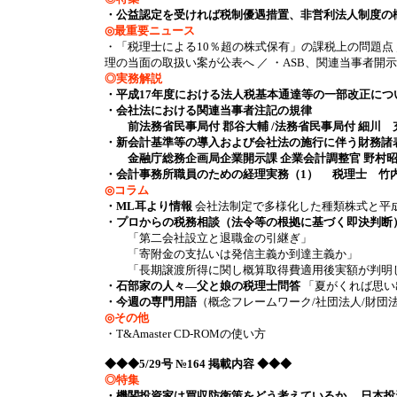
・公益認定を受ければ税制優遇措置、非営利法人制度の
◎最重要ニュース
・「税理士による10％超の株式保有」の課税上の問題点 
理の当面の取扱い案が公表へ ／ ・ASB、関連当事者開
◎実務解説
・平成17年度における法人税基本通達等の一部改正に
・会社法における関連当事者注記の規律
前法務省民事局付 郡谷大輔 /法務省民事局付 細川 充
・新会計基準等の導入および会社法の施行に伴う財務諸
金融庁総務企画局企業開示課 企業会計調整官 野村
・会計事務所職員のための経理実務（1） 税理士 竹
◎コラム
・ML耳より情報
会社法制定で多様化した種類株式と平成
・プロからの税務相談（法令等の根拠に基づく即決判断
「第二会社設立と退職金の引継ぎ」
「寄附金の支払いは発信主義か到達主義か」
「長期譲渡所得に関し概算取得費適用後実額が判明
・石部家の人々―父と娘の税理士問答
「夏がくれば思い
・今週の専門用語
（概念フレームワーク/社団法人/財団
◎その他
・T&Amaster CD-ROMの使い方
◆◆◆5/29号 №164 掲載内容 ◆◆◆
◎特集
・機関投資家は買収防衛策をどう考えているか 日本投