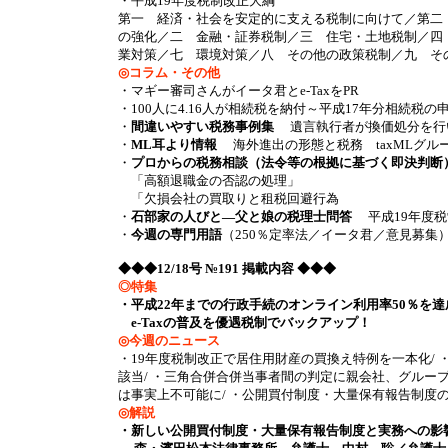
・平成19年度税制改正大綱
第一 経済・社会を安定的に支える税制に向けて／第二
の強化／二 金融・証券税制／三 住宅・土地税制／四
業対策／七 環境対策／八 その他の政策税制／九 そ
◎コラム・その他
・マギー審司さんがイータ君とe-TaxをPR
・100人に4.16人が相続税を納付～平成17年分相続税
・
間違いやすい税務事例集
遺言執行者が換価処分を行
・
ML耳より情報
海外進出の形態と税務 taxMLグル
・
プロからの税務相談（法令等の根拠に基づく即決判断
「高額退職金の否認の処理」
「欠損会社の買取りと租税回避行為
・
石部家の人びと―父と娘の税理士問答
平成19年度税
・
今週の専門用語
（250％定率法／イータ君／意見募集
◆◆◆12/18号 №191 掲載内容 ◆◆◆
◎特集
・平成22年までの行政手続のオンライン利用率50％を達
e-Taxの普及を優遇税制でバックアップ！
◎今週のニュース
・19年度税制改正で居住用財産の買換え特例を一本化/
該当/ ・三角合併合併当事者間の判定に親会社、グルー
は事実上不可能に/ ・公開買付制度・大量保有報告制度の見直しに
◎解説
・新しい公開買付制度・大量保有報告制度と実務への影