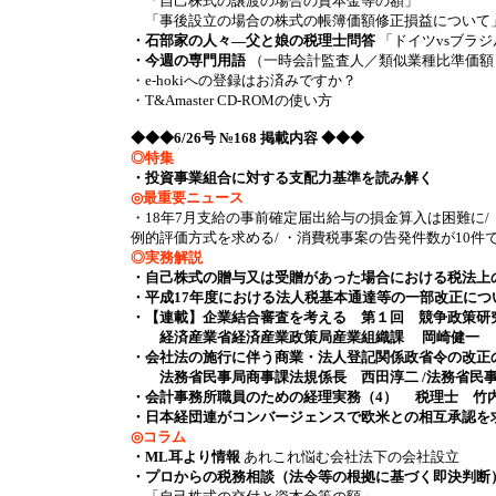
「自己株式の譲渡の場合の資本金等の額」
「事後設立の場合の株式の帳簿価額修正損益につい
・石部家の人々―父と娘の税理士問答
「ドイツvsブラ
・今週の専門用語
（一時会計監査人／類似業種比準価額
・e-hokiへの登録はお済みですか？
・T&Amaster CD-ROMの使い方
◆◆◆6/26号 №168 掲載内容 ◆◆◆
◎特集
・投資事業組合に対する支配力基準を読み解く
◎最重要ニュース
・18年7月支給の事前確定届出給与の損金算入は困難に/
例的評価方式を求める/ ・消費税事案の告発件数が10件
◎実務解説
・自己株式の贈与又は受贈があった場合における税法上
・平成17年度における法人税基本通達等の一部改正につい
・【連載】企業結合審査を考える 第１回 競争政策研
経済産業省経済産業政策局産業組織課 岡崎健一
・会社法の施行に伴う商業・法人登記関係政省令の改正
法務省民事局商事課法規係長 西田淳二 /法務省民事
・会計事務所職員のための経理実務（4） 税理士 竹
・日本経団連がコンバージェンスで欧米との相互承認を
◎コラム
・ML耳より情報
あれこれ悩む会社法下の会社設立
・プロからの税務相談（法令等の根拠に基づく即決判断