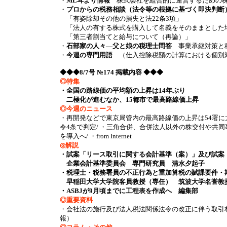
・
ML耳より情報
株式会社を組合的に運営するための株式
・
プロからの税務相談（法令等の根拠に基づく即決判断
「有姿除却その他の損失と法22条3項」
「法人の有する株式を購入して名義をそのままとした
「第三者割当てと給与について（再論）」
・
石部家の人々―父と娘の税理士問答
事業承継対策と
・
今週の専門用語
（仕入控除税額の計算における個別
◆◆◆8/7号 №174 掲載内容 ◆◆◆
◎特集
・全国の路線価の平均額の上昇は14年ぶり
二極化が進むなか、15都市で最高路線価上昇
◎今週のニュース
・再開発などで東京局管内の最高路線価の上昇は54署に
令4条で判定/ ・三角合併、合併法人以外の株交付や共同
を導入へ/ ・from Internet
◎解説
・試案「リース取引に関する会計基準（案）」及び試案
企業会計基準委員会 専門研究員 清水夕起子
・税理士・税務署員の不正行為と重加算税の賦課要件・
早稲田大学大学院客員教授（専任） 筑波大学名誉教
・ASBJが9月頃までに工程表を作成へ 編集部
◎重要資料
・会社法の施行及び法人税法関係法令の改正に伴う取引
報）