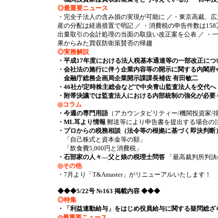
◎最重要ニュース
・完全子法人の含み損の実現が可能に ／・東京高裁、広
産の分配は経過措置で明記 ／ ・消費税の申告件数は158
出量取引の会計処理の当面の取扱い改正案を公表 ／ ・
果からみた買収防衛策賛否の帰趨
◎実務解説
・平成17年度における法人税基本通達等の一部改正に
・会社法の施行に伴う企業内容等の開示に関する内閣府
金融庁総務企画局企業開示課課長補佐 有田敏二
・46社が定時株主総会などで中央青山監査法人を交代
・附帯決議では監査法人における内部統制の強化が必要
◎コラム
・今週の専門用語
（アカウンタビリティー/機関投資家/
・ML耳より情報
郵送等により申告書を提出する場合の
・プロからの税務相談（法令等の根拠に基づく即決判断
「自己株式と資本金等の額」
「飲食費5,000円と消費税」
・石部家の人々―父と娘の税理士問答
「最高裁判所判決
◎その他
・7月より「T&Amaster」がリニューアルいたします！
◆◆◆5/22号 №163 掲載内容 ◆◆◆
◎特集
・「利益連動給与」をはじめ役員給与に関する疑問総ざ
◎最重要ニュース