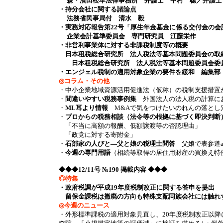
森・濱田松本法律事務所 弁護士 中村 聡／弁
・持分会社に関する諸論点
法務省民事局付 清水 毅
・実務対応報告第22号「厚生年金基金に係る交付金の
企業会計基準委員会 専門研究員 江藤栄作
・非営利事業体に対する非課税制度等の概要
日本租税総合研究所 法人税法等基本問題委員会の取
日本租税総合研究所 法人税法等基本問題委員会委員
・エンジェル税制の適用対象企業の要件を緩和 編集部
◎コラム・その他
・中小企業地域資源活用促進法（仮称）の税制支援措置
・
間違いやすい税務事例集
外国法人の法人税の計算に
・
ML耳より情報
M&Aで気をつけたいのれんの落とし穴
・
プロからの税務相談（法令等の根拠に基づく即決判断
「不当に高額の報酬、低額譲渡等の否認理由」
「政党に対する寄附金」
・
石部家の人びと―父と娘の税理士問答
父娘で表参道ak
・
今週の専門用語
（相続等取得の居住用財産の買換え特
◆◆◆12/11号 №190 掲載内容 ◆◆◆
◎特集
・政府税調が平成19年度税制改正に関する答申を提出
留保金課税は撤廃の方向も特殊支配同族会社には触れ
◎今週のニュース
・外形標準課税の適用対象見直し、20年度税制改正以降に