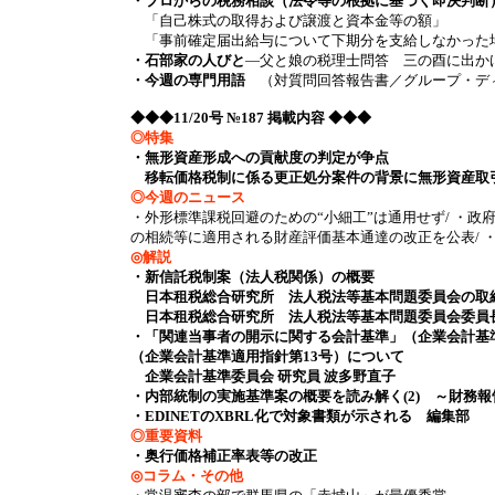
・プロからの税務相談（法令等の根拠に基づく即決判断
「自己株式の取得および譲渡と資本金等の額」
「事前確定届出給与について下期分を支給しなかった
・石部家の人びと
―父と娘の税理士問答 三の酉に出か
・今週の専門用語
（対質問回答報告書／グループ・デ
◆◆◆11/20号 №187 掲載内容 ◆◆◆
◎特集
・無形資産形成への貢献度の判定が争点
移転価格税制に係る更正処分案件の背景に無形資産取
◎今週のニュース
・外形標準課税回避のための“小細工”は通用せず/ ・政府
の相続等に適用される財産評価基本通達の改正を公表/ ・from 
◎解説
・新信託税制案（法人税関係）の概要
日本租税総合研究所 法人税法等基本問題委員会の取
日本租税総合研究所 法人税法等基本問題委員会委員長
・「関連当事者の開示に関する会計基準」（企業会計基
（企業会計基準適用指針第13号）について
企業会計基準委員会 研究員 波多野直子
・内部統制の実施基準案の概要を読み解く(2) ～財
・EDINETのXBRL化で対象書類が示される 編集部
◎重要資料
・奥行価格補正率表等の改正
◎コラム・その他