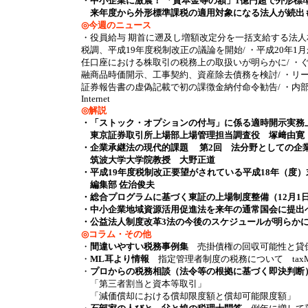
・中小企業に激震！ 「資本金等の額」1億円超で外形標
来年度から外形標準課税の適用対象になる法人が続出
◎今週のニュース
・役員給与 期首に遡及し増額改定分を一括支給する法人相
税調、平成19年度税制改正の議論を開始/ ・平成20年1月
任口座における株取引の税務上の取扱いが明らかに/ ・ぐ
融商品時価開示、工事契約、資産除去債務を検討/ ・リ
証券報告書の虚偽記載で初の課徴金納付命令勧告/ ・内部
Internet
◎解説
・「ストック・オプションの付与」に係る適時開示実務
東京証券取引所上場部上場管理担当調査役 塚﨑
・企業承継法の現代的課題 第2回 法分野としての企
筑波大学大学院教授 大野正道
・平成19年度税制改正要望がされている平成18年（度
編集部 佐治俊夫
・総合プログラムに基づく東証の上場制度整備（12月1
・中小企業地域資源活用促進法を来年の通常国会に提出
・公益法人制度改革3法の今後のスケジュールが明らか
◎コラム・その他
・
間違いやすい税務事例集
売掛債権の回収可能性と貸倒
・
ML耳より情報
指定管理者制度の税務について taxM
・
プロからの税務相談（法令等の根拠に基づく即決判断
「第三者割当と資本等取引」
「減価償却における償却限度額と償却可能限度額」