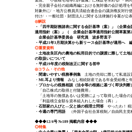
査院、「小規模宅地等の評価減」に検証を求める/ ・例
・完全親子会社の組織再編における無対価の会計処理を明
対象外に/ ・地方公務員共済組合連合会の議決権反対行使率
付け/ ・一般社団・財団法人に関する法律施行令案が公表/ ・fro
◎解説
・「四半期財務諸表に関する会計基準（案）」（企業会
適用指針（案）」（ 企業会計基準適用指針公開草案第
企業会計基準委員会 研究員 波多野直子
・平成21年3月期決算から新リース会計基準が適用へ 
◎重要資料
・土地改良区内の農地の転用目的での譲渡に際して土地
の取扱いについて
・平成19年度の税制改正に関する答申
◎コラム・その他
・
間違いやすい税務事例集
土地の売却に際して私道設
・
ML耳より情報
みなし相続財産である年金受給権と年金
・
プロからの税務相談（法令等の根拠に基づく即決判断
「自己株式の取得と付随費用」
「土地等の無償あるいは受贈によって取得した場合の
「利益積立金額を資本組入れした場合（再）」
・
石部家の人びと―父と娘の税理士問答
やったわ！ 税
・
今週の専門用語
（外国子会社合算税制／自由民主党
◆◆◆12/4号 №189 掲載内容 ◆◆◆
◎特集